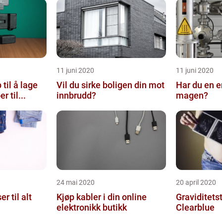
11 juni 2020
11 juni 2020
 til å lage
Vil du sirke boligen din mot
Har du en e
r til...
innbrudd?
magen?
24 mai 2020
20 april 2020
 til alt
Kjøp kabler i din online
Graviditetst
elektronikk butikk
Clearblue