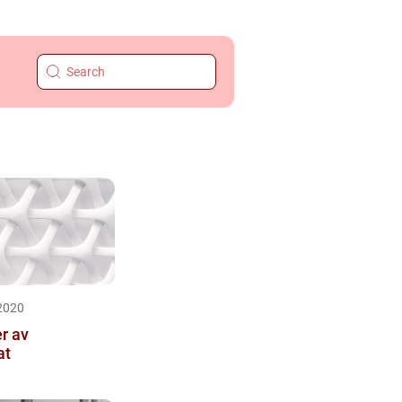
2020
r av
at