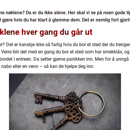
me nøklene? Da er du ikke alene. Her skal vi se på noen gode tip
gjøre hvis du har klart å glemme dem. Det er nemlig fort gjort
klene hver gang du går ut
? Det er kanskje ikke så farlig hvis du bor et sted der du trenge
 Verre blir det med en gang du bor et sted som har smekklås, og d
bordet i entreen. Da setter gjerne panikken inn. Men for å unngå 
n nabo eller en venn – så kan de hjelpe deg inn.