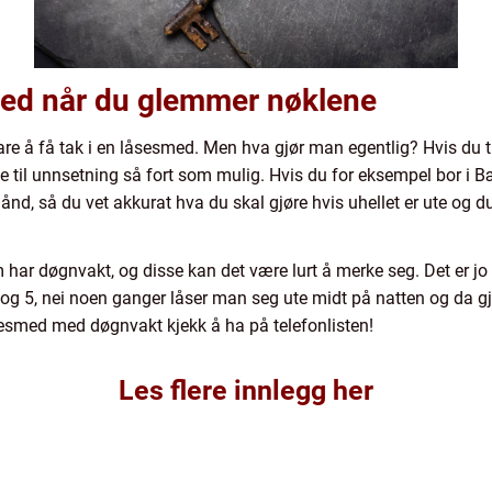
med når du glemmer nøklene
re å få tak i en låsesmed. Men hva gjør man egentlig? Hvis du tren
l unnsetning så fort som mulig. Hvis du for eksempel bor i Bær
ånd, så du vet akkurat hva du skal gjøre hvis uhellet er ute og 
har døgnvakt, og disse kan det være lurt å merke seg. Det er jo 
og 5, nei noen ganger låser man seg ute midt på natten og da gje
smed med døgnvakt kjekk å ha på telefonlisten!
Les flere innlegg her