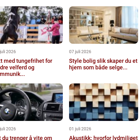
juli 2026
07 juli 2026
tt med tungefrihet for
Style bolig slik skaper du et
dre velferd og
hjem som både selge...
mmunik...
juli 2026
01 juli 2026
t du trenger å vite om
Akustikk: hvorfor lydmiljøet