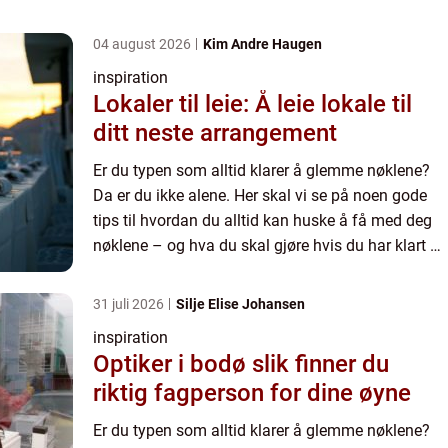
04 august 2026
Kim Andre Haugen
inspiration
Lokaler til leie: Å leie lokale til
ditt neste arrangement
Er du typen som alltid klarer å glemme nøklene?
Da er du ikke alene. Her skal vi se på noen gode
tips til hvordan du alltid kan huske å få med deg
nøklene – og hva du skal gjøre hvis du har klart å
glemme dem. Det er nemlig fort gjort! Slik kan...
31 juli 2026
Silje Elise Johansen
inspiration
Optiker i bodø slik finner du
riktig fagperson for dine øyne
Er du typen som alltid klarer å glemme nøklene?