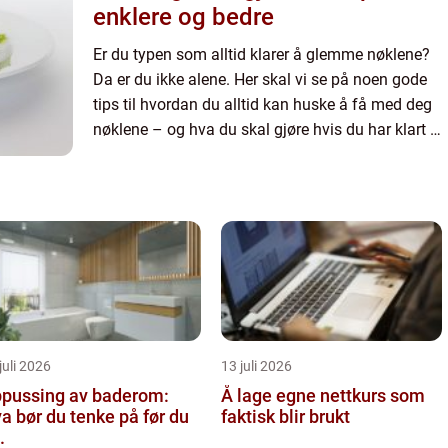
enklere og bedre
Er du typen som alltid klarer å glemme nøklene?
Da er du ikke alene. Her skal vi se på noen gode
tips til hvordan du alltid kan huske å få med deg
nøklene – og hva du skal gjøre hvis du har klart å
glemme dem. Det er nemlig fort gjort! Slik kan...
juli 2026
13 juli 2026
pussing av baderom:
Å lage egne nettkurs som
a bør du tenke på før du
faktisk blir brukt
.