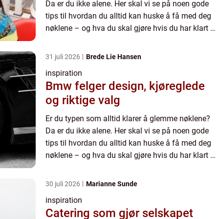
Da er du ikke alene. Her skal vi se på noen gode
tips til hvordan du alltid kan huske å få med deg
nøklene – og hva du skal gjøre hvis du har klart å
glemme dem. Det er nemlig fort gjort! Slik kan...
31 juli 2026
Brede Lie Hansen
inspiration
Bmw felger design, kjøreglede
og riktige valg
Er du typen som alltid klarer å glemme nøklene?
Da er du ikke alene. Her skal vi se på noen gode
tips til hvordan du alltid kan huske å få med deg
nøklene – og hva du skal gjøre hvis du har klart å
glemme dem. Det er nemlig fort gjort! Slik kan...
30 juli 2026
Marianne Sunde
inspiration
Catering som gjør selskapet