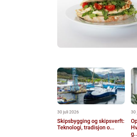
30 juli 2026
30 
Skipsbygging og skipsverft:
Op
Teknologi, tradisjon o...
Hv
g..