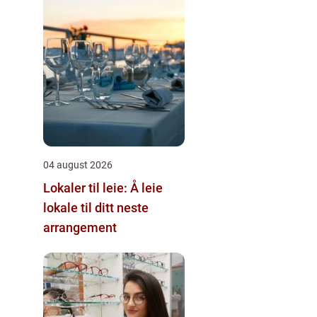
04 august 2026
Lokaler til leie: Å leie
lokale til ditt neste
arrangement