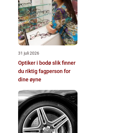
31 juli 2026
Optiker i bodø slik finner
du riktig fagperson for
dine øyne