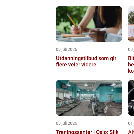
09 juli 2026
08 
Utdanningstilbud som gir
Bi
flere veier videre
be
ko
03 juli 2026
01 
Treningssenter i Oslo: Slik
Al