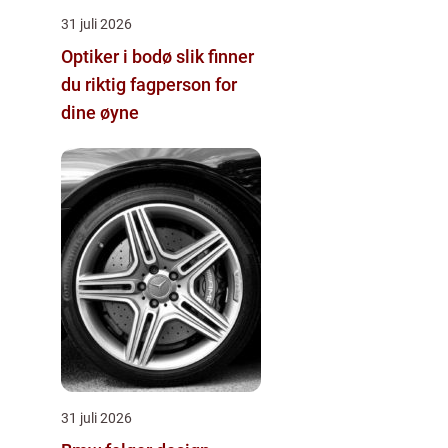
31 juli 2026
Optiker i bodø slik finner
du riktig fagperson for
dine øyne
31 juli 2026