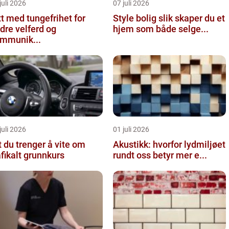
juli 2026
07 juli 2026
tt med tungefrihet for
Style bolig slik skaper du et
dre velferd og
hjem som både selge...
mmunik...
juli 2026
01 juli 2026
t du trenger å vite om
Akustikk: hvorfor lydmiljøet
afikalt grunnkurs
rundt oss betyr mer e...