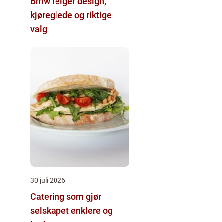
Bmw felger design,
kjøreglede og riktige
valg
30 juli 2026
Catering som gjør
selskapet enklere og