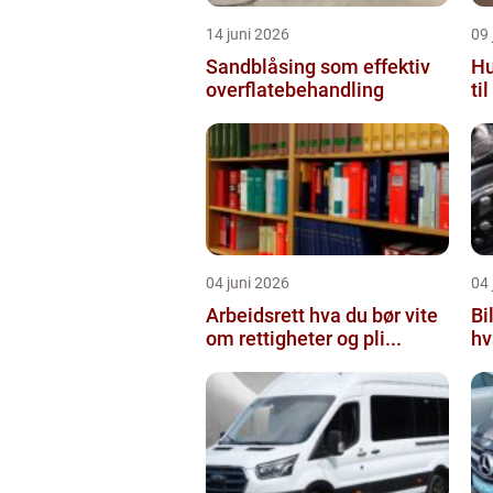
14 juni 2026
09 
Sandblåsing som effektiv
Hu
overflatebehandling
ti
04 juni 2026
04 
Arbeidsrett hva du bør vite
Bi
om rettigheter og pli...
hv