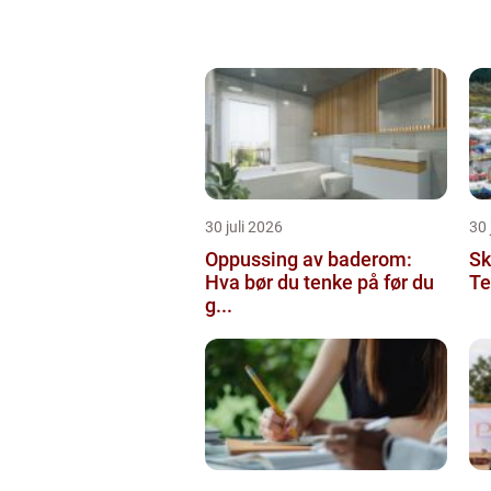
30 juli 2026
30 
Oppussing av baderom:
Sk
Hva bør du tenke på før du
Te
g...