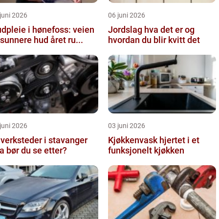
juni 2026
06 juni 2026
dpleie i hønefoss: veien
Jordslag hva det er og
l sunnere hud året ru...
hvordan du blir kvitt det
juni 2026
03 juni 2026
lverksteder i stavanger
Kjøkkenvask hjertet i et
a bør du se etter?
funksjonelt kjøkken