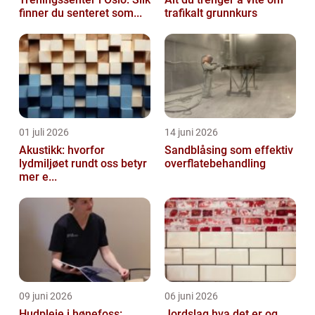
finner du senteret som...
trafikalt grunnkurs
01 juli 2026
14 juni 2026
Akustikk: hvorfor
Sandblåsing som effektiv
lydmiljøet rundt oss betyr
overflatebehandling
mer e...
09 juni 2026
06 juni 2026
Hudpleie i hønefoss:
Jordslag hva det er og