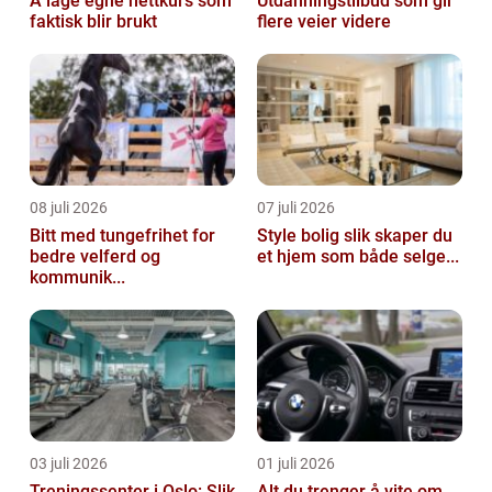
Å lage egne nettkurs som
Utdanningstilbud som gir
faktisk blir brukt
flere veier videre
08 juli 2026
07 juli 2026
Bitt med tungefrihet for
Style bolig slik skaper du
bedre velferd og
et hjem som både selge...
kommunik...
03 juli 2026
01 juli 2026
Treningssenter i Oslo: Slik
Alt du trenger å vite om