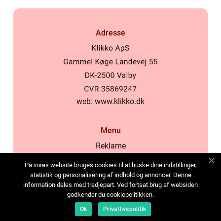
Adresse
web:
www.klikko.dk
Menu
Reklame
Om oss
På vores website bruges cookies til at huske dine indstillinger,
Cookies
statistik og personalisering af indhold og annoncer. Denne
information deles med tredjepart. Ved fortsat brug af websiden
Kontakt Oss
godkender du cookiepolitikken.
Sitemap
Ok
Privatlivspolitik