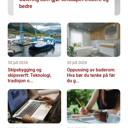
bedre
30 juli 2026
30 juli 2026
Skipsbygging og
Oppussing av baderom:
skipsverft: Teknologi,
Hva bør du tenke på før
tradisjon o...
du g...