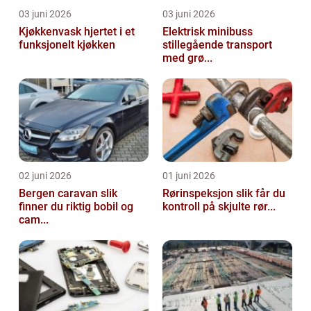
03 juni 2026
03 juni 2026
Kjøkkenvask hjertet i et
Elektrisk minibuss
funksjonelt kjøkken
stillegående transport
med grø...
02 juni 2026
01 juni 2026
Bergen caravan slik
Rørinspeksjon slik får du
finner du riktig bobil og
kontroll på skjulte rør...
cam...