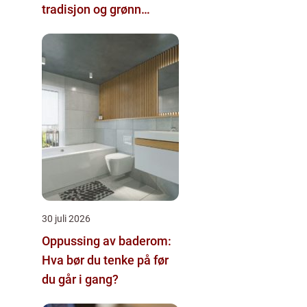
tradisjon og grønn
omstilling
30 juli 2026
Oppussing av baderom:
Hva bør du tenke på før
du går i gang?