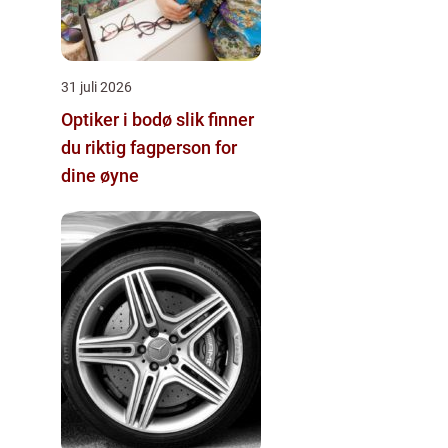
31 juli 2026
Optiker i bodø slik finner
du riktig fagperson for
dine øyne