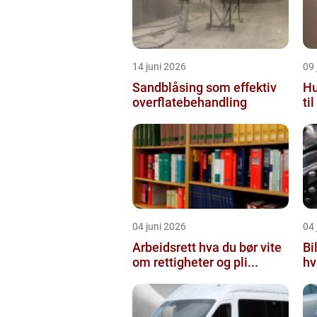
14 juni 2026
09 
Sandblåsing som effektiv
Hu
overflatebehandling
ti
04 juni 2026
04 
Arbeidsrett hva du bør vite
Bi
om rettigheter og pli...
hv