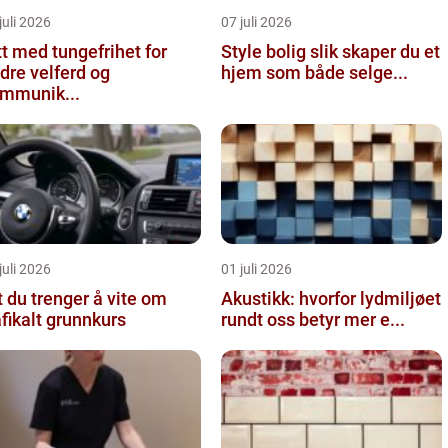
juli 2026
07 juli 2026
tt med tungefrihet for
Style bolig slik skaper du et
dre velferd og
hjem som både selge...
mmunik...
juli 2026
01 juli 2026
t du trenger å vite om
Akustikk: hvorfor lydmiljøet
afikalt grunnkurs
rundt oss betyr mer e...