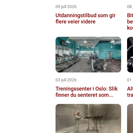
09 juli 2026
08 
Utdanningstilbud som gir
Bi
flere veier videre
be
ko
03 juli 2026
01 
Treningssenter i Oslo: Slik
Al
finner du senteret som...
tr