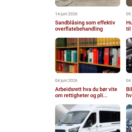
14 juni 2026
09 
Sandblåsing som effektiv
Hu
overflatebehandling
ti
04 juni 2026
04 
Arbeidsrett hva du bør vite
Bi
om rettigheter og pli...
hv