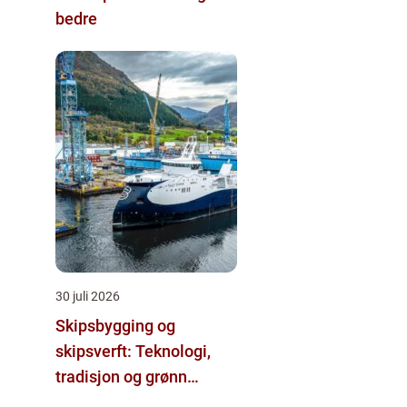
bedre
30 juli 2026
Skipsbygging og
skipsverft: Teknologi,
tradisjon og grønn
omstilling