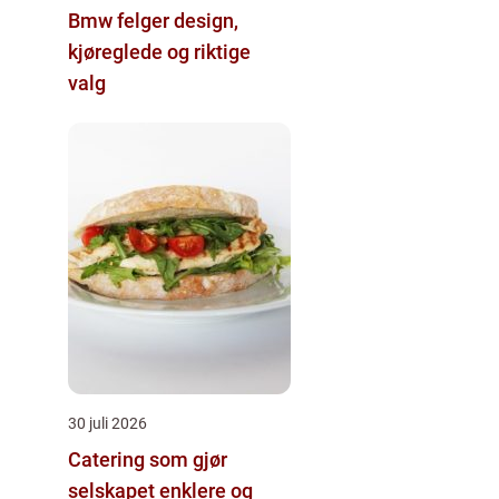
Bmw felger design,
kjøreglede og riktige
valg
30 juli 2026
Catering som gjør
selskapet enklere og