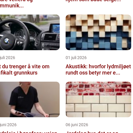
mmunik...
juli 2026
01 juli 2026
t du trenger å vite om
Akustikk: hvorfor lydmiljøet
afikalt grunnkurs
rundt oss betyr mer e...
juni 2026
06 juni 2026