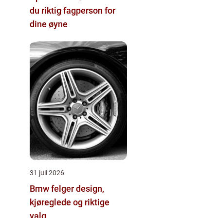
du riktig fagperson for
dine øyne
31 juli 2026
Bmw felger design,
kjøreglede og riktige
valg