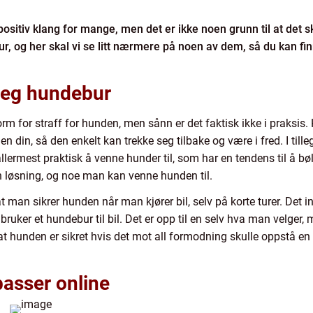
sitiv klang for mange, men det er ikke noen grunn til at det sk
 og her skal vi se litt nærmere på noen av dem, så du kan fin
 seg hundebur
 for straff for hunden, men sånn er det faktisk ikke i praksis.
den din, så den enkelt kan trekke seg tilbake og være i fred. I t
llermest praktisk å venne hunder til, som har en tendens til å bøl
n løsning, og noe man kan venne hunden til.
at man sikrer hunden når man kjører bil, selv på korte turer. De
r bruker et hundebur til bil. Det er opp til en selv hva man velger,
at hunden er sikret hvis det mot all formodning skulle oppstå en f
asser online