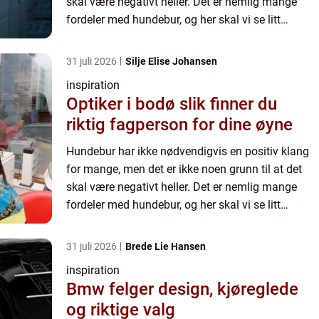
skal være negativt heller. Det er nemlig mange
fordeler med hundebur, og her skal vi se litt
nærmere på noen av dem, så du...
31 juli 2026
Silje Elise Johansen
inspiration
Optiker i bodø slik finner du
riktig fagperson for dine øyne
Hundebur har ikke nødvendigvis en positiv klang
for mange, men det er ikke noen grunn til at det
skal være negativt heller. Det er nemlig mange
fordeler med hundebur, og her skal vi se litt
nærmere på noen av dem, så du...
31 juli 2026
Brede Lie Hansen
inspiration
Bmw felger design, kjøreglede
og riktige valg