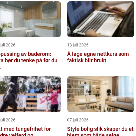
juli 2026
13 juli 2026
pussing av baderom:
Å lage egne nettkurs som
a bør du tenke på før du
faktisk blir brukt
.
juli 2026
07 juli 2026
tt med tungefrihet for
Style bolig slik skaper du et
dre velferd og
hjem som både selge...