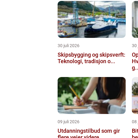
30 juli 2026
30 
Skipsbygging og skipsverft:
Op
Teknologi, tradisjon o...
Hv
g..
09 juli 2026
08 
Utdanningstilbud som gir
Bi
flere veier videre
be