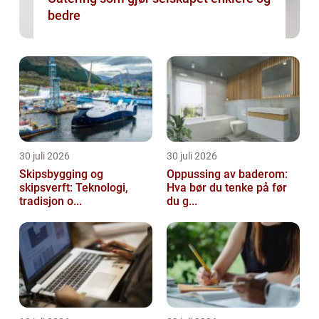
bedre
30 juli 2026
30 juli 2026
Skipsbygging og
Oppussing av baderom:
skipsverft: Teknologi,
Hva bør du tenke på før
tradisjon o...
du g...