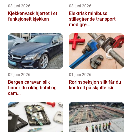
03 juni 2026
03 juni 2026
Kjøkkenvask hjertet i et
Elektrisk minibuss
funksjonelt kjøkken
stillegående transport
med grø...
02 juni 2026
01 juni 2026
Bergen caravan slik
Rørinspeksjon slik får du
finner du riktig bobil og
kontroll på skjulte rør...
cam...