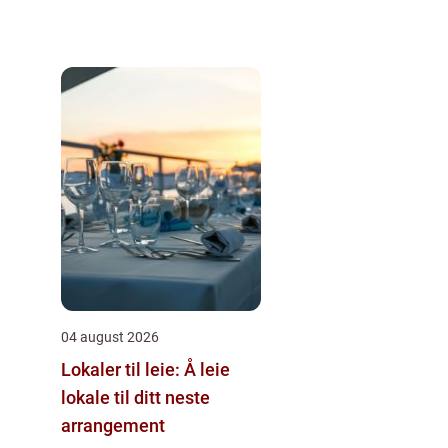
04 august 2026
Lokaler til leie: Å leie
lokale til ditt neste
arrangement