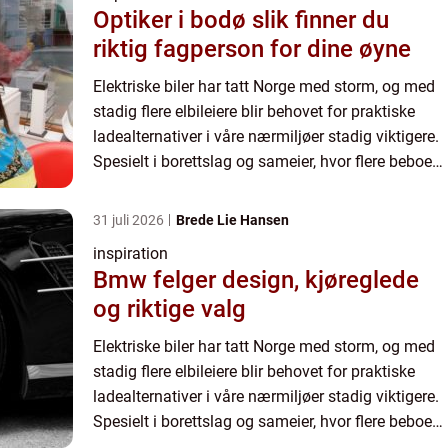
Optiker i bodø slik finner du
riktig fagperson for dine øyne
Elektriske biler har tatt Norge med storm, og med
stadig flere elbileiere blir behovet for praktiske
ladealternativer i våre nærmiljøer stadig viktigere.
Spesielt i borettslag og sameier, hvor flere beboere
deler begrensede parkeri...
31 juli 2026
Brede Lie Hansen
inspiration
Bmw felger design, kjøreglede
og riktige valg
Elektriske biler har tatt Norge med storm, og med
stadig flere elbileiere blir behovet for praktiske
ladealternativer i våre nærmiljøer stadig viktigere.
Spesielt i borettslag og sameier, hvor flere beboere
deler begrensede parkeri...