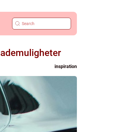
s lademuligheter
inspiration