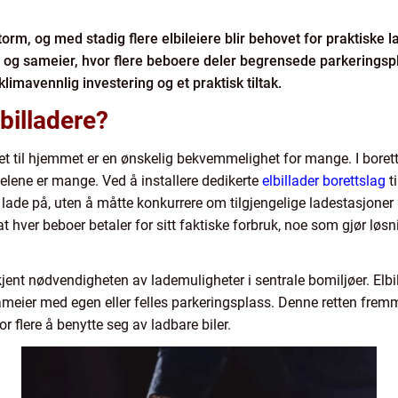
torm, og med stadig flere elbileiere blir behovet for praktiske 
lag og sameier, hvor flere beboere deler begrensede parkeringsp
klimavennlig investering og et praktisk tiltak.
lbilladere?
het til hjemmet er en ønskelig bekvemmelighet for mange. I bore
elene er mange. Ved å installere dedikerte
elbillader borettslag
t
lade på, uten å måtte konkurrere om tilgjengelige ladestasjoner 
at hver beboer betaler for sitt faktiske forbruk, noe som gjør l
ent nødvendigheten av lademuligheter i sentrale bomiljøer. Elb
sameier med egen eller felles parkeringsplass. Denne retten fre
or flere å benytte seg av ladbare biler.