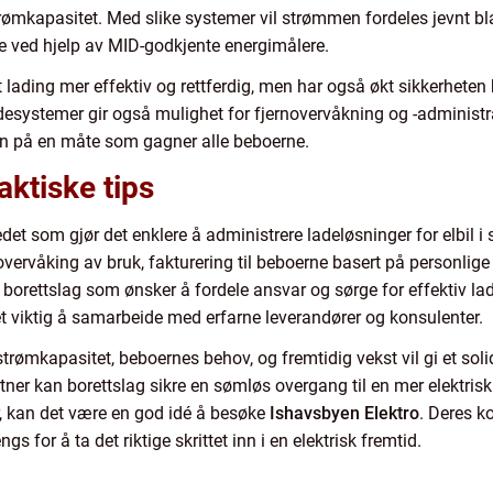
rømkapasitet. Med slike systemer vil strømmen fordeles jevnt bla
 ved hjelp av MID-godkjente energimålere.
t lading mer effektiv og rettferdig, men har også økt sikkerhet
adesystemer gir også mulighet for fjernovervåkning og -administr
turen på en måte som gagner alle beboerne.
aktiske tips
t som gjør det enklere å administrere ladeløsninger for elbil i s
vervåking av bruk, fakturering til beboerne basert på personlige 
re borettslag som ønsker å fordele ansvar og sørge for effektiv l
 det viktig å samarbeide med erfarne leverandører og konsulenter.
trømkapasitet, beboernes behov, og fremtidig vekst vil gi et sol
ner kan borettslag sikre en sømløs overgang til en mer elektris
, kan det være en god idé å besøke
Ishavsbyen Elektro
. Deres k
s for å ta det riktige skrittet inn i en elektrisk fremtid.