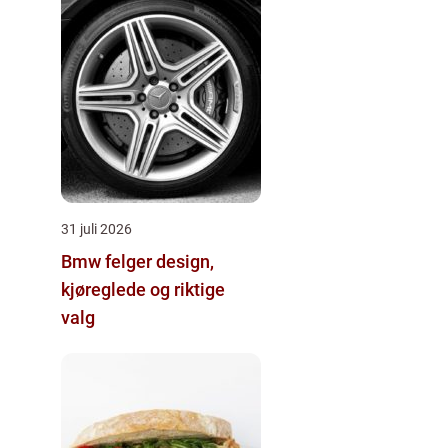
31 juli 2026
Bmw felger design,
kjøreglede og riktige
valg