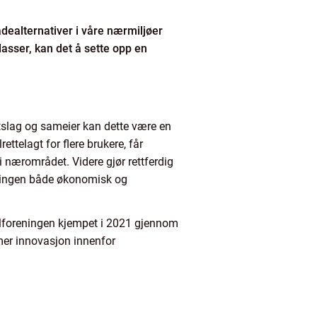
ladealternativer i våre nærmiljøer
lasser, kan det å sette opp en
ttslag og sameier kan dette være en
ilrettelagt for flere brukere, får
i nærområdet. Videre gjør rettferdig
øsningen både økonomisk og
ilforeningen kjempet i 2021 gjennom
mmer innovasjon innenfor