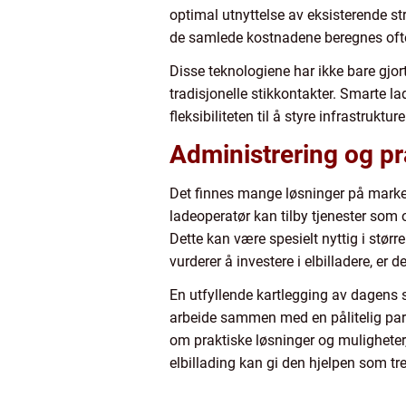
optimal utnyttelse av eksisterende st
de samlede kostnadene beregnes ofte
Disse teknologiene har ikke bare gjor
tradisjonelle stikkontakter. Smarte l
fleksibiliteten til å styre infrastruk
Administrering og pr
Det finnes mange løsninger på markede
ladeoperatør kan tilby tjenester som o
Dette kan være spesielt nyttig i stør
vurderer å investere i elbilladere, er
En utfyllende kartlegging av dagens s
arbeide sammen med en pålitelig part
om praktiske løsninger og muligheter
elbillading kan gi den hjelpen som treng