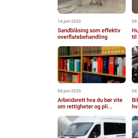
14 juni 2026
09 
Sandblåsing som effektiv
Hu
overflatebehandling
ti
04 juni 2026
04 
Arbeidsrett hva du bør vite
Bi
om rettigheter og pli...
hv