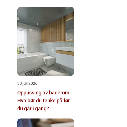
omstilling
30 juli 2026
Oppussing av baderom:
Hva bør du tenke på før
du går i gang?