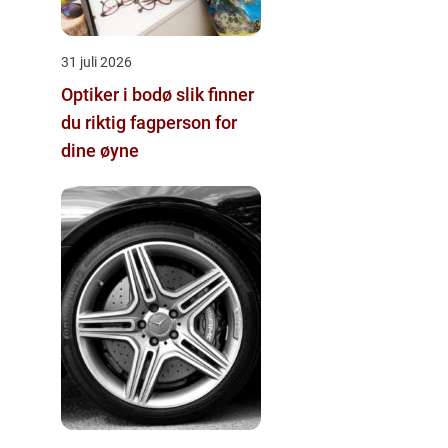
31 juli 2026
Optiker i bodø slik finner
du riktig fagperson for
dine øyne