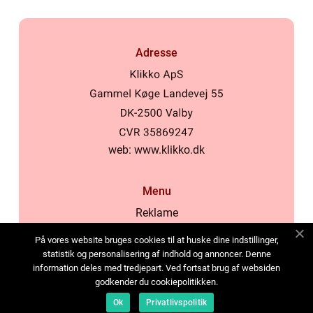
Adresse
web:
www.klikko.dk
Menu
Reklame
Om oss
På vores website bruges cookies til at huske dine indstillinger,
Cookies
statistik og personalisering af indhold og annoncer. Denne
information deles med tredjepart. Ved fortsat brug af websiden
Kontakt Oss
godkender du cookiepolitikken.
Sitemap
Ok
Privatlivspolitik