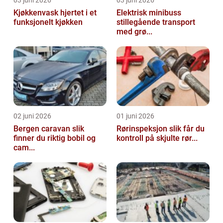
03 juni 2026
03 juni 2026
Kjøkkenvask hjertet i et
Elektrisk minibuss
funksjonelt kjøkken
stillegående transport
med grø...
02 juni 2026
01 juni 2026
Bergen caravan slik
Rørinspeksjon slik får du
finner du riktig bobil og
kontroll på skjulte rør...
cam...